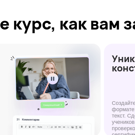
конструкто
Создайте курс в люб
формате: загрузите в
текст. Сделайте зада
учеников с автоматич
проверкой. Выдавайт
сертификат в конце.
Анализ прогресса
Работайте с отчетами и статистикой
по курсу. Используйте аналитику качества