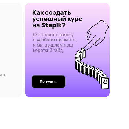
короткий гайд
Получить
чется
й