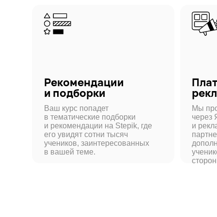
Рекомендации
Платная
и подборки
реклама
Ваш курс попадет
Мы продвигае
в тематические подборки
через Яндекс
и рекомендации на Stepik, где
и рекламные 
его увидят сотни тысяч
партнеров — 
учеников, заинтересованных
дополнительн
в вашей теме.
учеников без 
стороны.
Соберите к
Общение