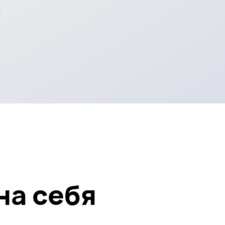
ебя
Как создать
успешный курс
на Stepik?
Оставляйте заявку
в удобном формате,
и мы вышлем наш