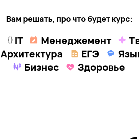
делу — и чуть бол
ая
Комьюнити автор
Сообщество авторов Stepik
поможет советом, подскажет, как
улучшить структуру и подачу
курса, а также поделится
опытом, чтобы вы быстрее
вышли на первые продажи