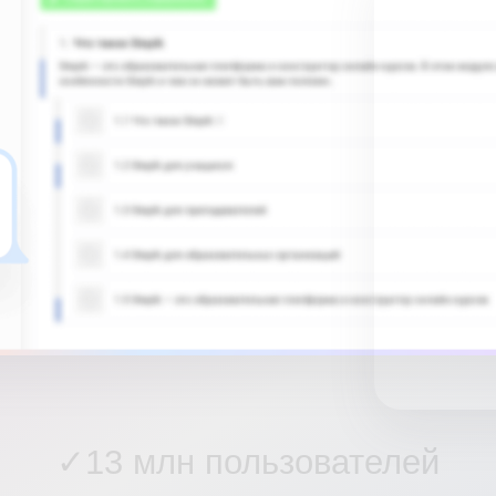
✓
1
3
м
л
н
п
о
л
ь
з
о
в
а
т
е
л
е
й
0
+
л
е
т
в
с
ф
е
р
е
о
б
р
а
з
о
в
а
н
и
я
✓
5
0
0
0
+
а
в
т
о
р
о
в