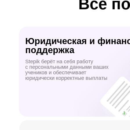
Корпоративные продажи
Stepik сотрудничает с десятками крупных компан
классный курс, его смогут проходить не только 
но и сотрудники этих компаний — а вы будете з
больше