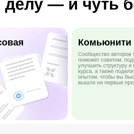
ий. Если у вас
студенты,
арабатывать