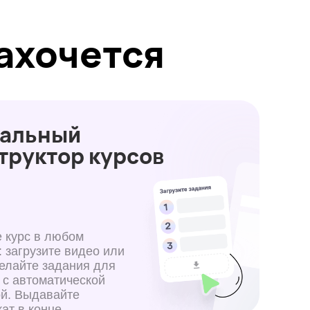
р курсов
ом
идео или
ния для
еской
е