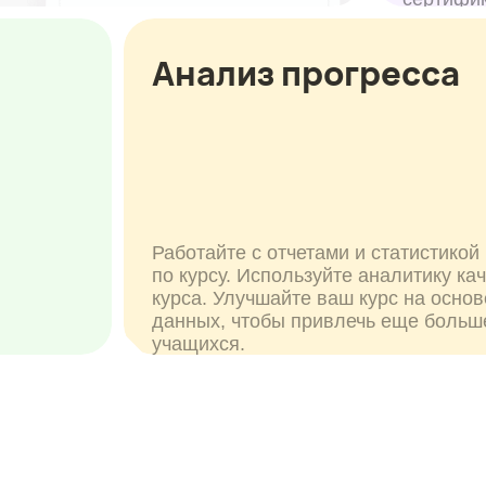
курса. Улучшайте ваш курс на основе
данных, чтобы привлечь еще больше
учащихся.
м решать, про что будет курс:
IT
Менеджемент
Творчес
хитектура
ЕГЭ
Языки
Бизнес
Здоровье