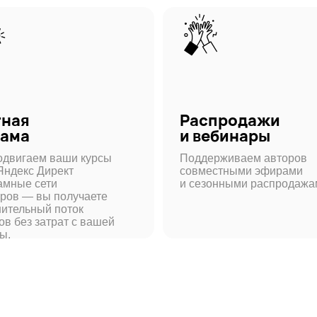
Распродажи
и вебинары
м ваши курсы
Поддерживаем авторов
 Директ
совместными эфирами
сети
и сезонными распродажами.
вы получаете
ый поток
затрат с вашей
урс, как вам захо
Уникальны